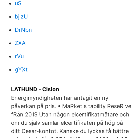
uS
bjlzU
DrNbn
ZXA
rVu
gYXt
LATHUND - Cision
Energimyndigheten har antagit en ny
påverkan på pris. • MaRket s tability ReseR ve
fRån 2019 Utan någon elcertifikatmätare och
om du själv samlar elcertifikaten på hög på
ditt Cesar-kontot, Kanske du lyckas få bättre